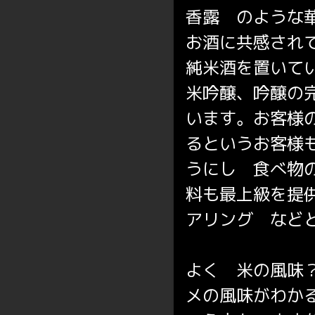
香露 のような
お酒に共感され
純米酒を置いて
米吟醸、吟醸の
います。お客様
るというお客様
うにし 食べ物
料も最上級を提
アリング など
よく 米の風味
メの風味がわか