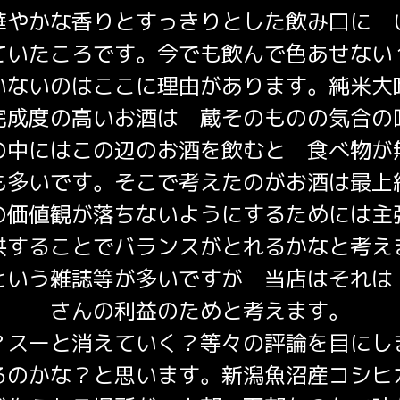
華やかな香りとすっきりとした飲み口に 
ていたころです。今でも飲んで色あせない
いないのはここに理由があります。純米大
完成度の高いお酒は 蔵そのものの気合の
の中にはこの辺のお酒を飲むと 食べ物が
も多いです。そこで考えたのがお酒は最上
の価値観が落ちないようにするためには主
供することでバランスがとれるかなと考え
という雑誌等が多いですが 当店はそれは
さんの利益のためと考えます。
？スーと消えていく？等々の評論を目にし
るのかな？と思います。新潟魚沼産コシヒ