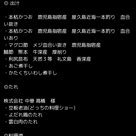
◎ 出汁
・本枯かつお 鹿児島指宿産 屋久島近海一本釣り 血合
い抜き
・本枯かつお 鹿児島指宿産 屋久島近海一本釣り 血合
いあり
・マグロ節 メジ血合い抜き 鹿児島指宿産
鯖節 熊本 牛深産 厚削り
・利尻昆布 天然３等 礼文島 香深産
・あご煮干し
・かたくちいわし煮干し
◎たれ
株式会社 中華 髙橋 様
・豆板老油(どっちの料理ショー)
・よだれ鶏のたれ
・雲白肉のたれ
◎料理酒