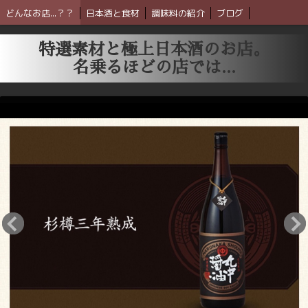
どんなお店...？？
日本酒と食材
調味料の紹介
ブログ
特選素材と極上日本酒のお店。
名乗るほどの店では...