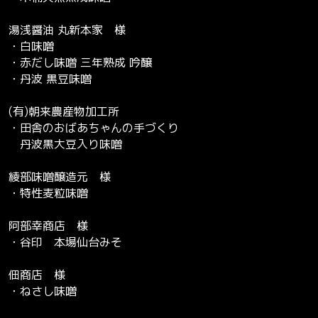
湯浅醤油 丸新本家 様
・白味噌
・赤だし味噌 三年熟成 吟醸
・丹波 黒豆味噌
(有)朝来農産物加工所
・田舎のおばあちゃんの手づくり
丹波黒大豆入り味噌
綾部味噌醸造元 様
・特性麦粒味噌
阿部幸商店 様
・谷印 本場仙台みそ
佃商店 様
・ねさし味噌