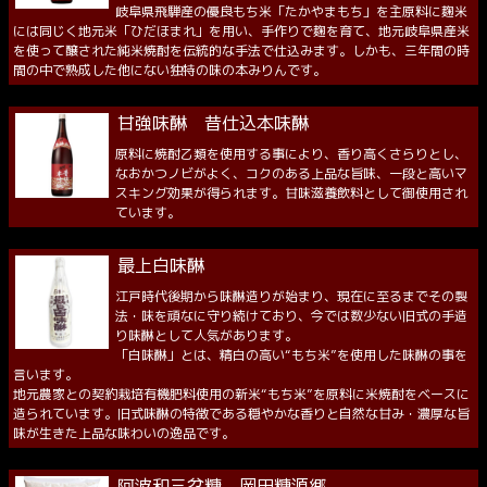
岐阜県飛騨産の優良もち米「たかやまもち」を主原料に麹米
には同じく地元米「ひだほまれ」を用い、手作りで麹を育て、地元岐阜県産米
を使って醸された純米焼酎を伝統的な手法で仕込みます。しかも、三年間の時
間の中で熟成した他にない独特の味の本みりんです。
甘強味醂 昔仕込本味醂
原料に焼酎乙類を使用する事により、香り高くさらりとし、
なおかつノビがよく、コクのある上品な旨味、一段と高いマ
スキング効果が得られます。甘味滋養飲料として御使用され
ています。
最上白味醂
江戸時代後期から味醂造りが始まり、現在に至るまでその製
法・味を頑なに守り続けており、今では数少ない旧式の手造
り味醂として人気があります。
「白味醂」とは、精白の高い“もち米”を使用した味醂の事を
言います。
地元農家との契約栽培有機肥料使用の新米“もち米”を原料に米焼酎をベースに
造られています。旧式味醂の特徴である穏やかな香りと自然な甘み・濃厚な旨
味が生きた上品な味わいの逸品です。
阿波和三盆糖 岡田糖源郷