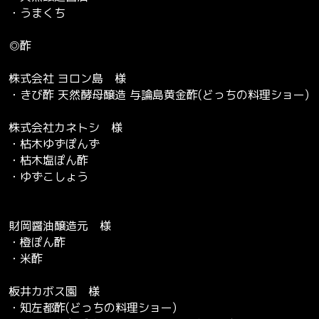
・うまくち
◎酢
株式会社 ヨロン島 様
・きび酢 天然酵母醸造 与論島黄金酢(どっちの料理ショー)
株式会社カネトシ 様
・枯木ゆずぽんず
・枯木塩ぽん酢
・ゆずこしょう
財岡醤油醸造元 様
・橙ぽん酢
・米酢
板井カボス園 様
・知左都酢(どっちの料理ショー)