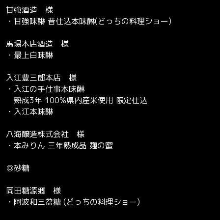
甘強酒造 様
・甘強味醂 昔仕込本味醂(どっちの料理ショー)
馬場本店酒造 様
・最上白味醂
入江豊三郎本店 様
・入江の手仕事本味醂
熟成3年 100%県内産米使用 限定仕込
・入江本味醂
八海醸造株式会社 様
・本みりん 三年熟成品 麹の蜜
◎砂糖
岡田糖源郷 様
・阿波和三盆糖 (どっちの料理ショー)