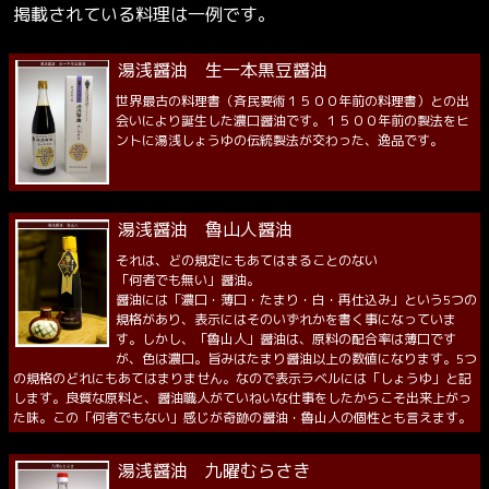
掲載されている料理は一例です。
湯浅醤油 生一本黒豆醤油
世界最古の料理書（斉民要術１５００年前の料理書）との出
会いにより誕生した濃口醤油です。１５００年前の製法をヒ
ントに湯浅しょうゆの伝統製法が交わった、逸品です。
湯浅醤油 魯山人醤油
それは、どの規定にもあてはまることのない
「何者でも無い」醤油。
醤油には「濃口・薄口・たまり・白・再仕込み」という5つの
規格があり、表示にはそのいずれかを書く事になっていま
す。しかし、「魯山人」醤油は、原料の配合率は薄口です
が、色は濃口。旨みはたまり醤油以上の数値になります。5つ
の規格のどれにもあてはまりません。なので表示ラベルには「しょうゆ」と記
します。良質な原料と、醤油職人がていねいな仕事をしたからこそ出来上がっ
た味。この「何者でもない」感じが奇跡の醤油・魯山人の個性とも言えます。
湯浅醤油 九曜むらさき