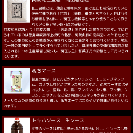
和三盆糖とは、徳島と香川県の一部で現在も栽培されている
在来品種である「竹糖」（通称、細黍とも言う）と呼ばれる
砂糖黍を原材料に、現在も機械等をあまり使うことなく作ら
れている数少ない国内産の砂糖です。
阿波和三盆糖とは「阿波の国」＝「徳島県」側で産した物を呼びます。主に作
られているのは徳島県板野郡上板町の北部、阿賛山脈の南斜面にあたる地方で
す。この地方にこの砂糖黍が入植されて既に二百余年と言われています。戦前
は一般の国内糖として多く作られていましたが、戦後外来の安価な精製糖が輸
入されるにつれ生産業者も減少し、現在は主に和菓子用の砂糖として用いられ
ています。
ぬちマース
普通の塩は、ほとんどがナトリウムで、そこにマグネシウ
ム、カリウムなどが混ざったものですが、 ぬちまーすにはそ
れ以外にも、亜鉛、鉄、銅、マンガン、ホウ素、フッ素、ク
ロム、ニッケル など全21種類のミネラルが含まれています。
ナトリウムの刺激のある味と違い、ぬちまーすはまろやかで甘味があるといわ
れます。
トキハソース 生ソース
従来のソースは原料に熱を加える製法に対し、生ソースは野