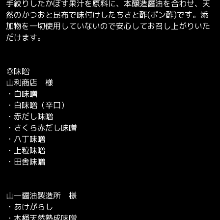
手絞りしたかぼす果汁を原料に、本醸造醤油を合わせ、天
然のかつおと昆布で味付けしたちさと酢(ポン酢)です。添
加物を一切使用していないので安心してお召し上がりいた
だけます。
◎味噌
山利商店 様
・白味噌
・白味噌（辛口）
・赤だし味噌
・さくら赤だし味噌
・八丁味噌
・上粒味噌
・田舎味噌
山一醤油製造所 様
・あけがらし
・木桶天然熟成味噌