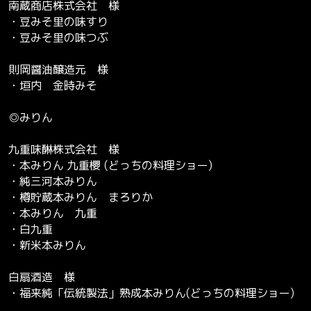
南蔵商店株式会社 様
・豆みそ里の味すり
・豆みそ里の味つぶ
則岡醤油醸造元 様
・垣内 金時みそ
◎みりん
九重味醂株式会社 様
・本みりん 九重櫻 (どっちの料理ショー)
・純三河本みりん
・樽貯蔵本みりん まろりか
・本みりん 九重
・白九重
・新米本みりん
白扇酒造 様
・福来純「伝統製法」熟成本みりん(どっちの料理ショー)