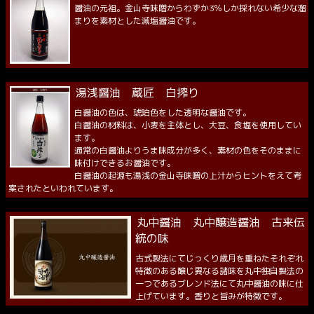
醤油の元祖。金山寺味噌からわずか3％しか採れない希少な溜
まりを素材とした減塩醤油です。
湯浅醤油 蔵匠 白搾り
白醤油の色は、琥珀色をした透明な醤油です。
白醤油の材料は、小麦を主体とし、大豆、食塩を使用してい
ます。
通常の白醤油よりうま味成分が多く、素材の色をそのままに
味付けできるお醤油です。
白醤油の起源も湯浅の金山寺味噌の上汁からヒントをえて考
案されたといわれています。
丸中醤油 丸中醸造醤油 古来伝
統の味
古式製法にてじっくり歳月を重ねたそれぞれ
特徴のある醸じ異なる諸味を丸中独自製法の
一つであるブレンド法にて丸中醤油の味に仕
上げています。香りと旨みが特徴です。