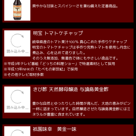
爽やかな甘味とスパイシーさを兼ね備えた定番商品。
明宝 トマトケチャップ
岐阜県産のトマト果汁100％ 真心こめた手作りケチャップ
明宝のトマトケチャップは手作り完熟トマトを使用し丹念に
煮込み、心を込めて造りました。
そのうえ無添加、無着色で体にもやさしい逸品です。
※平成9年テレビ番組「どっちの料理ショー」で特選素材として採用
※平成13年NHKの「たべもの新世紀」で採用
※その他テレビ取材多数
きび酢 天然酵母醸造 与論島黄金酢
豊かな自然とゆったりした時間が育んだ、大地の恵みがビン
一杯に詰まっています。自然醸造させた与論島黄金酢にはミ
ネラルが豊富に含まれています。