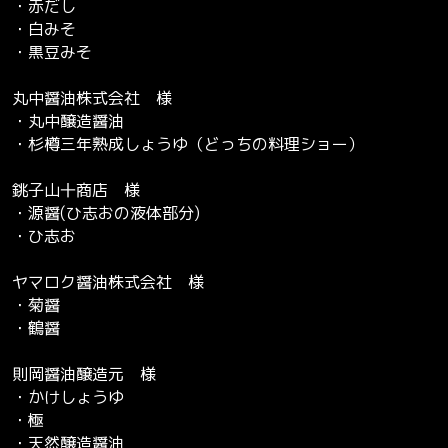
・赤だし
・白みそ
・黒豆みそ
丸中醤油株式会社 様
・丸中醸造醤油
・杉樽三年熟成しょうゆ（どっちの料理ショー）
銚子山十商店 様
・源醤(ひ志おの液体部分)
・ひ志お
ヤマロク醤油株式会社 様
・菊醤
・鶴醤
則岡醤油醸造元 様
・かけしょうゆ
・極
・天然醸造醤油