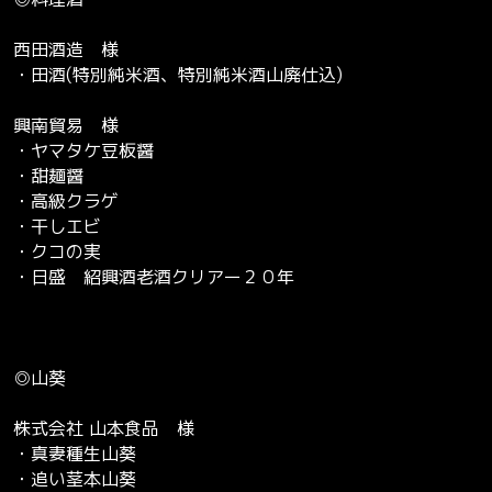
西田酒造 様
・田酒(特別純米酒、特別純米酒山廃仕込)
興南貿易 様
・ヤマタケ豆板醤
・甜麺醤
・高級クラゲ
・干しエビ
・クコの実
・日盛 紹興酒老酒クリアー２０年
◎山葵
株式会社 山本食品 様
・真妻種生山葵
・追い茎本山葵