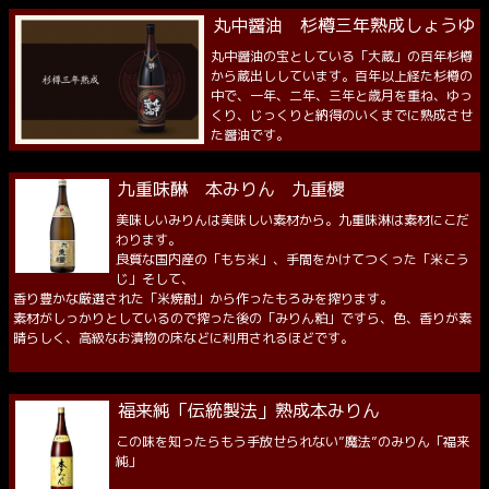
丸中醤油 杉樽三年熟成しょうゆ
丸中醤油の宝としている「大蔵」の百年杉樽
から蔵出ししています。百年以上経た杉樽の
中で、一年、二年、三年と歳月を重ね、ゆっ
くり、じっくりと納得のいくまでに熟成させ
た醤油です。
九重味醂 本みりん 九重櫻
美味しいみりんは美味しい素材から。九重味淋は素材にこだ
わります。
良質な国内産の「もち米」、手間をかけてつくった「米こう
じ」そして、
香り豊かな厳選された「米焼酎」から作ったもろみを搾ります。
素材がしっかりとしているので搾った後の「みりん粕」ですら、色、香りが素
晴らしく、高級なお漬物の床などに利用されるほどです。
福来純「伝統製法」熟成本みりん
この味を知ったらもう手放せられない”魔法”のみりん「福来
純」