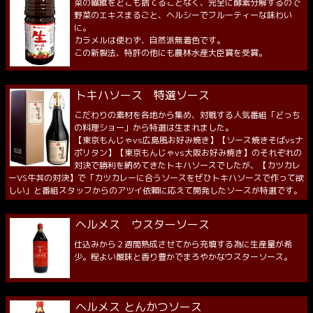
菜の繊維をどこも捨てることなく、完全に酵素分解するので
野菜のエキスまるごと、ヘルシーでフルーティーな味わい
に。
カラメルは使わず、自然派無着色です。
この新製法、特許の他にも農林水産大臣賞を受賞。
トキハソース 特選ソース
こだわりの素材を各地から集め、対戦する人気番組「どっち
の料理ショー」から特選は生まれました。
【東京もんじゃvs広島風お好み焼き】【ソース焼きそばvsナ
ポリタン】【東京もんじゃvs大阪お好み焼き】のそれぞれの
対決で勝利を納めてきたトキハソースでしたが、【カツカレ
ーVS牛丼の対決】で「カツカレーに合うソースをぜひトキハソースで作って欲
しい」と番組スタッフからのアツイ依頼に応えて開発したソースが特選です。
ヘルメス ウスターソース
仕込みから２週間熟成させてから充填する為に生産量が希
少。程よい酸味と香り豊かでまろやかなウスターソース。
ヘルメス とんかつソース