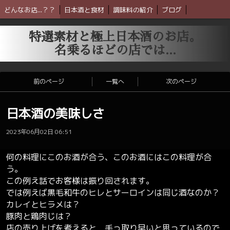
どんなお店...？？
日本酒と食材
調味料の紹介
ブログ
特選素材と極上日本酒のお店。
名乗るほどの店では...
前のページ
一覧へ
次のページ
日本酒の美味しさ
2023年06月02日 06:51
何の料理にこのお酒が合う、このお酒にはこの料理が合
う。
この例え話でお客様は振り回されます。
では例えば黒毛和牛のヒレとサーロインは同じ酒なのか？
カレイとヒラメは？
豚肉と鶏肉じは？
店の売り上げを考えると 手っ取り早いと思っているので