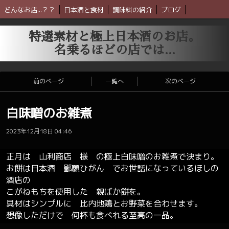
どんなお店...？？
日本酒と食材
調味料の紹介
ブログ
特選素材と極上日本酒のお店。
名乗るほどの店では...
前のページ
一覧へ
次のページ
白味噌のお雑煮
2023年12月18日 04:46
正月は 山利商店 様 の極上白味噌のお雑煮で決まり。
お餅は日本酒 鄙願ひがん でお世話になっているほしの
酒店の
こがねもちを使用した 親ばか餅を。
具材はシンプルに 比内地鶏とお野菜を合わせます。
想像しただけで 何杯も食べれる至高の一品。